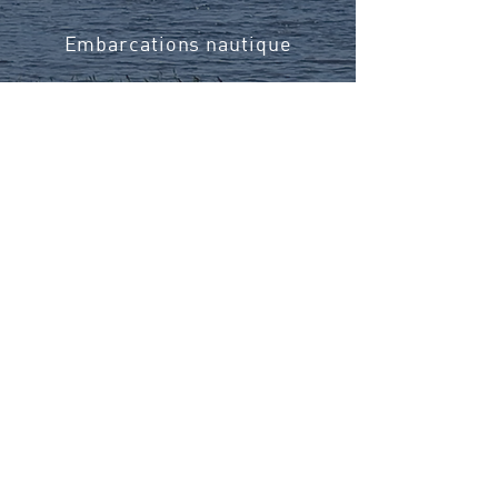
Embarcations nautique
En savoir plus
LA.
.PLAISANCE
DANS LA.
.NATURE
Quoi de mieux que de pouvoir
profiter du plein air et la
découverte d'un milieu naturel